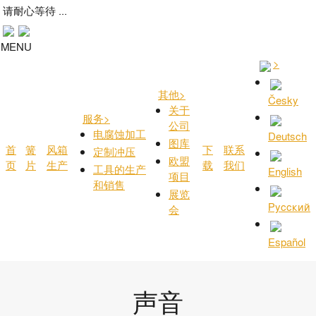
请耐心等待 ...
MENU
>
其他
>
Česky
关于
服务
>
公司
电腐蚀加工
Deutsch
图库
首
簧
风箱
下
联系
定制冲压
欧盟
页
片
生产
载
我们
工具的生产
English
项目
和销售
展览
Русский
会
Español
声音