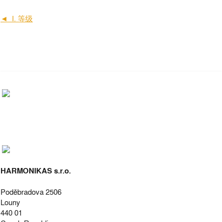
◄ I. 等级
HARMONIKAS s.r.o.
Poděbradova 2506
Louny
440 01