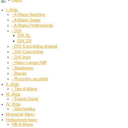
I. třída
- A Mano Nastrino
- A Mano Super
- A Mano Professional
- DIX
DIX AL
DIX ZN
- DIX Concertina original
- DIX Concertina
- DIX Inox
- Hlasy Langschliff
- Bandoneo
- Bayan
- Rozměry na přání
II. třída
- Tipo A Mano
III. třída
- Export Dural
IV. třída
- Mechanika
Mosazné hlasy
Heligonové basy
HB A Mano