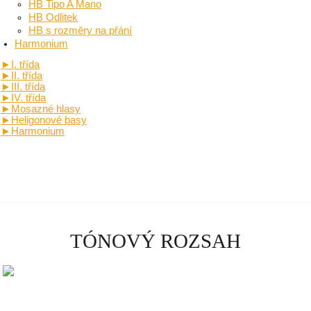
HB Tipo A Mano
HB Odlitek
HB s rozměry na přání
Harmonium
►
I. třída
►
II. třída
►
III. třída
►
IV. třída
►
Mosazné hlasy
►
Heligonové basy
►
Harmonium
TÓNOVÝ ROZSAH