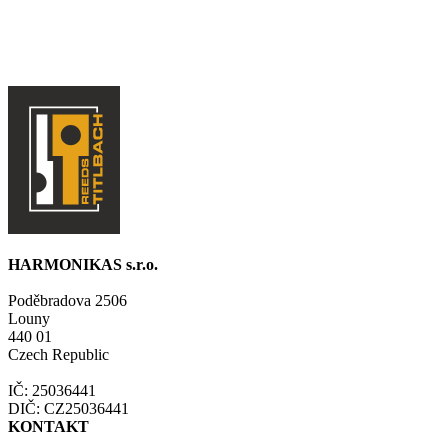
HARMONIKAS s.r.o.
Poděbradova 2506
Louny
440 01
Czech Republic
IČ: 25036441
DIČ: CZ25036441
KONTAKT