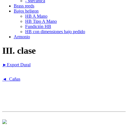
- Mecanica
Brass reeds
Bajos heligon
HB A Mano
HB Tipo A Mano
Fundición HB
HB con dimensiones bajo pedido
Armonio
III. clase
►
Export Dural
◄ Cañas