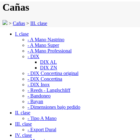
Cañas
>
Cañas
>
III. clase
I. clase
- A Mano Nastrino
- A Mano Super
- A Mano Professional
- DIX
DIX AL
DIX ZN
- DIX Concertina original
- DIX Concertina
- DIX Inox
- Reeds - Langlschliff
- Bandoneo
- Bayan
- Dimensiones bajo pedido
II. clase
- Tipo A Mano
III. clase
- Export Dural
IV. clase