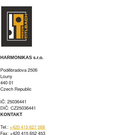
HARMONIKAS s.r.o.
Poděbradova 2506
Louny
440 01
Czech Republic
IČ: 25036441
DIČ: CZ25036441
KONTAKT
Tel.:
+420 415 627 588
Fax: +420 415 652 453