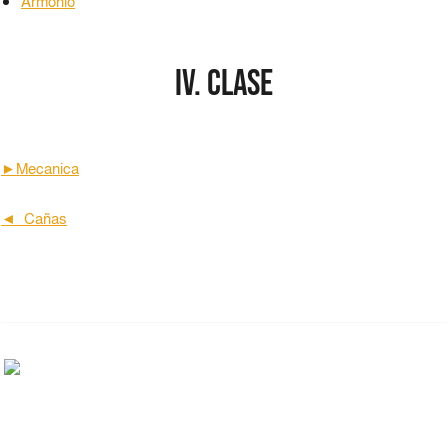
Armonio
IV. clase
►
Mecanica
◄ Cañas