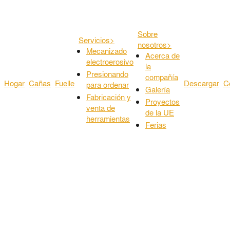
Sobre
Servicios
>
nosotros
>
Mecanizado
Acerca de
electroerosivo
la
Presionando
compañía
Hogar
Cañas
Fuelle
Descargar
C
para ordenar
Galería
Fabricación y
Proyectos
venta de
de la UE
herramientas
Ferias