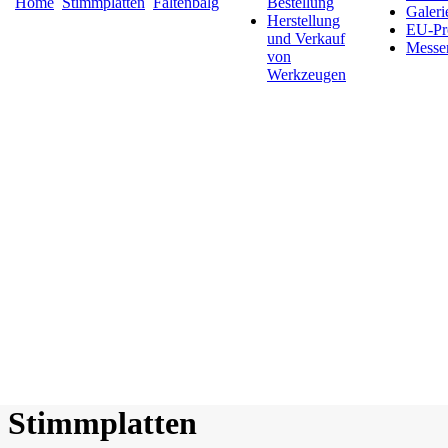
Home
Stimmplatten
Faltenbalg
Bestellung
Galeri
Herstellung
EU-Pr
und Verkauf
Messe
von
Werkzeugen
Stimmplatten