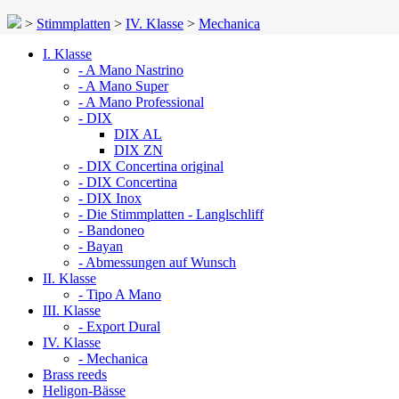
>
Stimmplatten
>
IV. Klasse
>
Mechanica
I. Klasse
- A Mano Nastrino
- A Mano Super
- A Mano Professional
- DIX
DIX AL
DIX ZN
- DIX Concertina original
- DIX Concertina
- DIX Inox
- Die Stimmplatten - Langlschliff
- Bandoneo
- Bayan
- Abmessungen auf Wunsch
II. Klasse
- Tipo A Mano
III. Klasse
- Export Dural
IV. Klasse
- Mechanica
Brass reeds
Heligon-Bässe