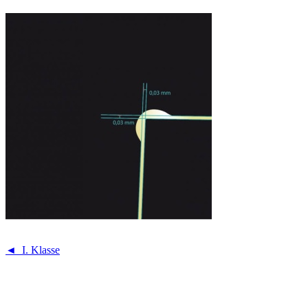
◄ I. Klasse