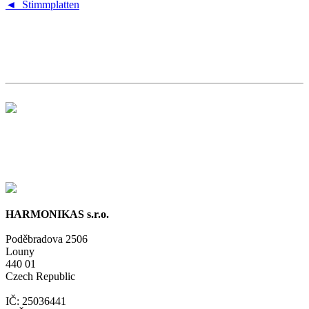
◄ Stimmplatten
HARMONIKAS s.r.o.
Poděbradova 2506
Louny
440 01
Czech Republic
IČ: 25036441