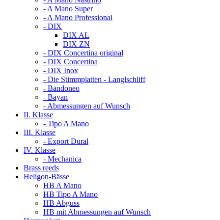
- A Mano Super
- A Mano Professional
- DIX
DIX AL
DIX ZN
- DIX Concertina original
- DIX Concertina
- DIX Inox
- Die Stimmplatten - Langlschliff
- Bandoneo
- Bayan
- Abmessungen auf Wunsch
II. Klasse
- Tipo A Mano
III. Klasse
- Export Dural
IV. Klasse
- Mechanica
Brass reeds
Heligon-Bässe
HB A Mano
HB Tipo A Mano
HB Abguss
HB mit Abmessungen auf Wunsch