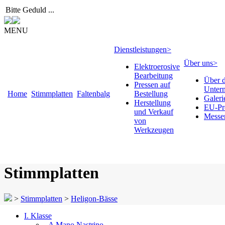
Bitte Geduld ...
MENU
Dienstleistungen
>
Über uns
>
Elektroerosive
Bearbeitung
Über 
Pressen auf
Unter
Home
Stimmplatten
Faltenbalg
Bestellung
Galeri
Herstellung
EU-Pr
und Verkauf
Messe
von
Werkzeugen
Stimmplatten
>
Stimmplatten
>
Heligon-Bässe
I. Klasse
- A Mano Nastrino