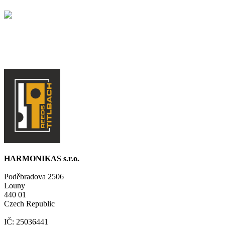
HARMONIKAS s.r.o.
Poděbradova 2506
Louny
440 01
Czech Republic
IČ: 25036441