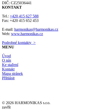
DIČ: CZ25036441
KONTAKT
Tel.:
+420 415 627 588
Fax: +420 415 652 453
E-mail:
harmonikas@harmonikas.cz
Web:
www.harmonikas.cz
Podrobné kontakty >
MENU
Úvod
O nás
Ke stažení
Kontakt
Mapa stránek
Přihlásit
© 2026 HARMONIKAS s.r.o.
zavřít