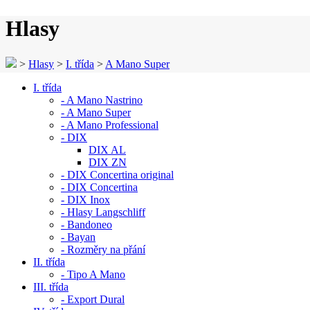
Hlasy
>
Hlasy
>
I. třída
>
A Mano Super
I. třída
- A Mano Nastrino
- A Mano Super
- A Mano Professional
- DIX
DIX AL
DIX ZN
- DIX Concertina original
- DIX Concertina
- DIX Inox
- Hlasy Langschliff
- Bandoneo
- Bayan
- Rozměry na přání
II. třída
- Tipo A Mano
III. třída
- Export Dural