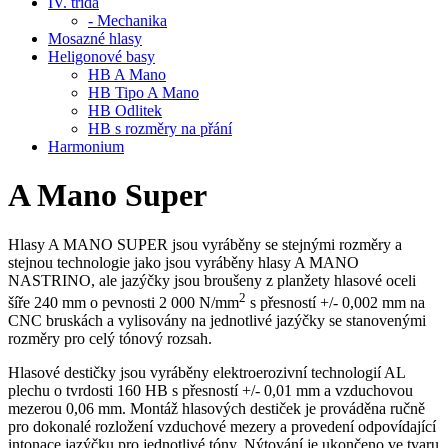
IV. třída
- Mechanika
Mosazné hlasy
Heligonové basy
HB A Mano
HB Tipo A Mano
HB Odlitek
HB s rozměry na přání
Harmonium
A Mano Super
Hlasy A MANO SUPER jsou vyráběny se stejnými rozměry a
stejnou technologie jako jsou vyráběny hlasy A MANO
NASTRINO, ale jazýčky jsou broušeny z planžety hlasové oceli
2
šíře 240 mm o pevnosti 2 000 N/mm
s přesností +/- 0,002 mm na
CNC bruskách a vylisovány na jednotlivé jazýčky se stanovenými
rozměry pro celý tónový rozsah.
Hlasové destičky jsou vyráběny elektroerozivní technologií AL
plechu o tvrdosti 160 HB s přesností +/- 0,01 mm a vzduchovou
mezerou 0,06 mm. Montáž hlasových destiček je prováděna ručně
pro dokonalé rozložení vzduchové mezery a provedení odpovídající
intonace jazýčku pro jednotlivé tóny. Nýtování je ukončeno ve tvaru