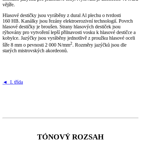
vějíře.
Hlasové destičky jsou vyráběny z dural Al plechu o tvrdosti
160 HB. Kanálky jsou řezány elektroerozivní technologií. Povrch
hlasové destičky je broušen. Strany hlasových destiček jsou
rýhovány pro vytvoření lepší přilnavosti vosku k hlasové destičce a
kobylce. Jazýčky jsou vyráběny jednotlivě z proužku hlasové oceli
2
šíře 8 mm o pevnosti 2 000 N/mm
. Rozměry jazýčků jsou dle
starých mistrovských akordeonů.
◄ I. třída
TÓNOVÝ ROZSAH