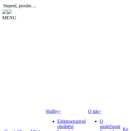
Strpení, prosím ...
MENU
Služby
>
O nás
>
Elektroerozivní
O
obrábění
společnosti
Ke