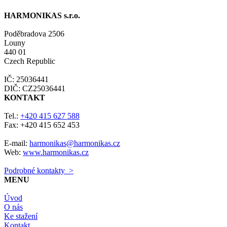
HARMONIKAS s.r.o.
Poděbradova 2506
Louny
440 01
Czech Republic
IČ: 25036441
DIČ: CZ25036441
KONTAKT
Tel.:
+420 415 627 588
Fax: +420 415 652 453
E-mail:
harmonikas@harmonikas.cz
Web:
www.harmonikas.cz
Podrobné kontakty >
MENU
Úvod
O nás
Ke stažení
Kontakt