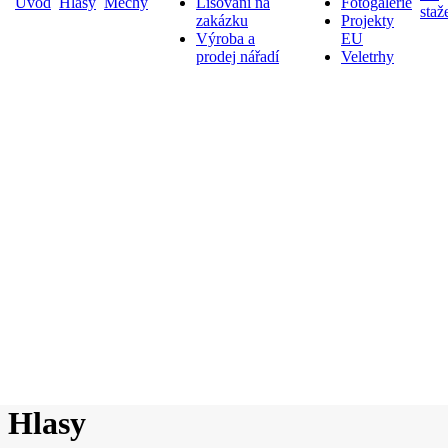
Úvod
Hlasy
Měchy
Lisování na
Fotogalerie
staž
zakázku
Projekty
Výroba a
EU
prodej nářadí
Veletrhy
Hlasy