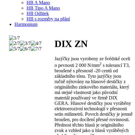
HB A Mano
HB Tipo A Mano
HB Odlitek
HB s rozměry na přání
Harmonium
DIX ZN
Jazýčky jsou vyrobeny ze švédské oceli
2
o pevnosti 2 000 N/mm
s tolerancí T3,
broušené s přesností -20 centů od
základního tónu. Tyto jazýčky jsou
ručně nýtovány na hlasové destičky z
originálního zinkového materiálu, který
má stejné vlastnosti jako původní
materiál používaný ve firmě DIX
GERA. Hlasové destičky jsou vyráběny
elektroerozivní technologií v přesnosti
setin milimetrů. Povrch destičky je jemně
broušen, pro docílení přesné rovinnosti.
Přednost těchto hlasů je originálního
zvuk a vzhled jako u hlasů vyráběných