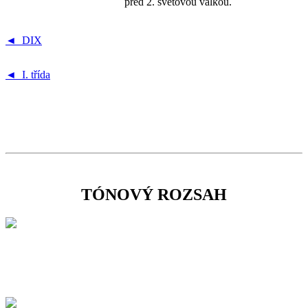
před 2. světovou válkou.
◄ DIX
◄ I. třída
TÓNOVÝ ROZSAH