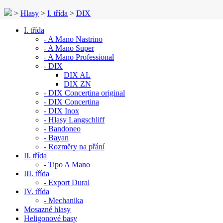
>
Hlasy
>
I. třída
>
DIX
I. třída
- A Mano Nastrino
- A Mano Super
- A Mano Professional
- DIX
DIX AL
DIX ZN
- DIX Concertina original
- DIX Concertina
- DIX Inox
- Hlasy Langschliff
- Bandoneo
- Bayan
- Rozměry na přání
II. třída
- Tipo A Mano
III. třída
- Export Dural
IV. třída
- Mechanika
Mosazné hlasy
Heligonové basy