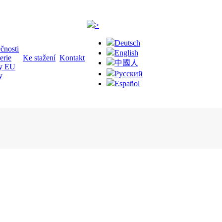
>
Deutsch
čnosti
English
erie
Ke stažení
Kontakt
中國人
ty EU
Русский
y
Español