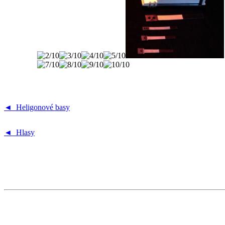
◄ Heligonové basy
◄ Hlasy