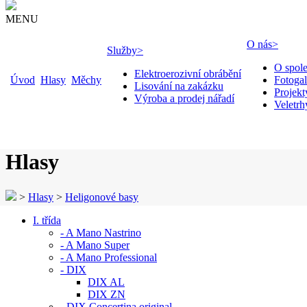
MENU
O nás
>
Služby
>
O spole
Elektroerozivní obrábění
Úvod
Hlasy
Měchy
Fotogal
Lisování na zakázku
Projek
Výroba a prodej nářadí
Veletrh
Hlasy
>
Hlasy
>
Heligonové basy
I. třída
- A Mano Nastrino
- A Mano Super
- A Mano Professional
- DIX
DIX AL
DIX ZN
- DIX Concertina original