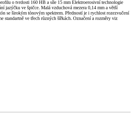
rofilu o tvrdosti 160 HB a síle 15 mm Elektroerosivní technologie
tání jazýčku ve špičce. Malá vzduchová mezera 0,14 mm a větší
 tón se širokým tónovým spektrem. Předností je i rychlost rozezvučení
me standartně ve třech různých šířkách. Označení a rozměry viz