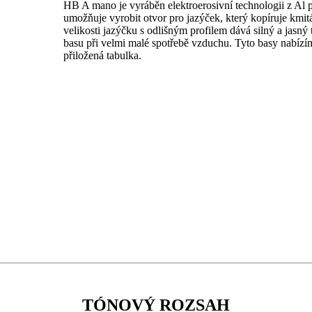
HB A mano je vyráběn elektroerosivní technologii z Al p
umožňuje vyrobit otvor pro jazýček, který kopíruje kmi
velikosti jazýčku s odlišným profilem dává silný a jasný
basu při velmi malé spotřebě vzduchu. Tyto basy nabízí
přiložená tabulka.
TÓNOVÝ ROZSAH