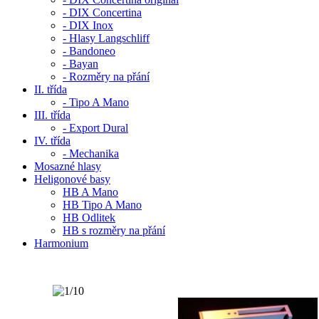
- DIX Concertina
- DIX Inox
- Hlasy Langschliff
- Bandoneo
- Bayan
- Rozměry na přání
II. třída
- Tipo A Mano
III. třída
- Export Dural
IV. třída
- Mechanika
Mosazné hlasy
Heligonové basy
HB A Mano
HB Tipo A Mano
HB Odlitek
HB s rozměry na přání
Harmonium