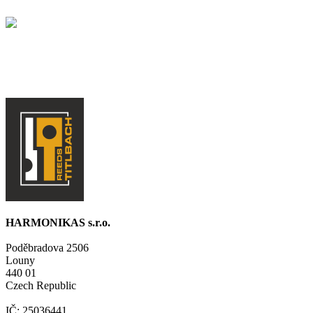
HARMONIKAS s.r.o.
Poděbradova 2506
Louny
440 01
Czech Republic
IČ: 25036441