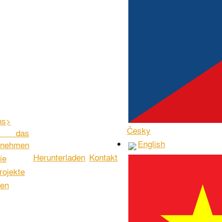
ns
>
Česky
r das
English
rnehmen
Herunterladen
Kontakt
ie
rojekte
en